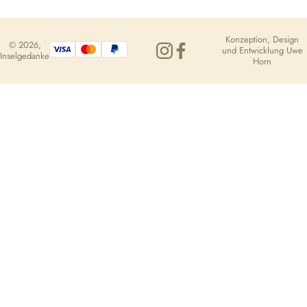
Konzeption, Design
© 2026,
und Entwicklung
Uwe
Inselgedanke
Horn