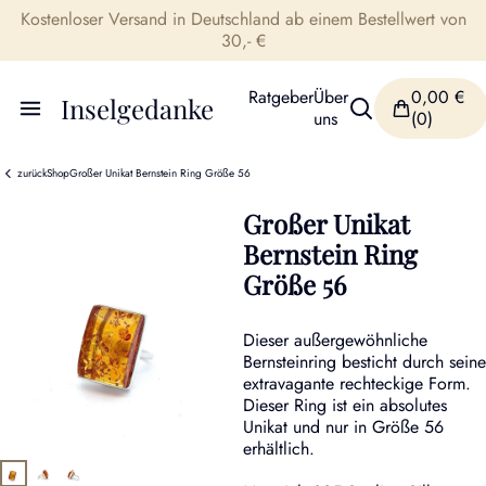
Kostenloser Versand in Deutschland ab einem Bestellwert von
30,- €
Ratgeber
Über
0,00
€
Inselgedanke
uns
(0)
zurück
Shop
Großer Unikat Bernstein Ring Größe 56
Großer Unikat
Bernstein Ring
Größe 56
Dieser außergewöhnliche
Bernsteinring besticht durch seine
extravagante rechteckige Form.
Dieser Ring ist ein absolutes
Unikat und nur in Größe 56
erhältlich.