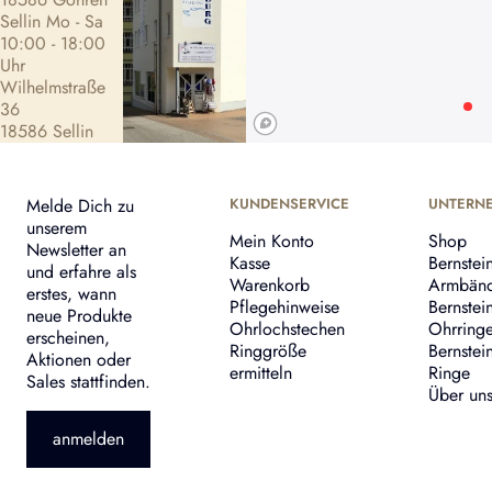
Sellin Mo - Sa
10:00 - 18:00
Uhr
Wilhelmstraße
36
18586 Sellin
Melde Dich zu
KUNDENSERVICE
UNTERN
unserem
Mein Konto
Shop
Newsletter an
Kasse
Bernstei
und erfahre als
Warenkorb
Armbän
erstes, wann
Pflegehinweise
Bernstei
neue Produkte
Ohrlochstechen
Ohrring
erscheinen,
Ringgröße
Bernstei
Aktionen oder
ermitteln
Ringe
Sales stattfinden.
Über un
anmelden