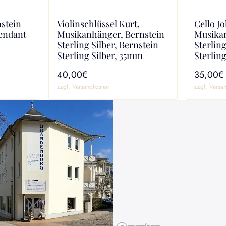
nstein
Violinschlüssel Kurt,
Cello J
Pendant
Musikanhänger, Bernstein
Musikan
Sterling Silber, Bernstein
Sterling
Sterling Silber, 35mm
Sterlin
40,00€
35,00€
zzgl. Versandkosten
zzgl. Versa