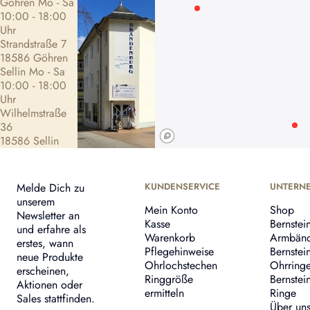
Göhren Mo - Sa
10:00 - 18:00
Uhr
Strandstraße 7
18586 Göhren
Sellin Mo - Sa
10:00 - 18:00
Uhr
Wilhelmstraße
36
18586 Sellin
Melde Dich zu
KUNDENSERVICE
UNTERN
unserem
Mein Konto
Shop
Newsletter an
Kasse
Bernstei
und erfahre als
Warenkorb
Armbän
erstes, wann
Pflegehinweise
Bernstei
neue Produkte
Ohrlochstechen
Ohrring
erscheinen,
Ringgröße
Bernstei
Aktionen oder
ermitteln
Ringe
Sales stattfinden.
Über un