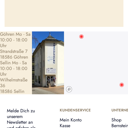
Göhren Mo - Sa
10:00 - 18:00
Uhr
Strandstraße 7
18586 Göhren
Sellin Mo - Sa
10:00 - 18:00
Uhr
Wilhelmstraße
36
18586 Sellin
Melde Dich zu
KUNDENSERVICE
UNTERN
unserem
Mein Konto
Shop
Newsletter an
Kasse
Bernstei
und erfahre als