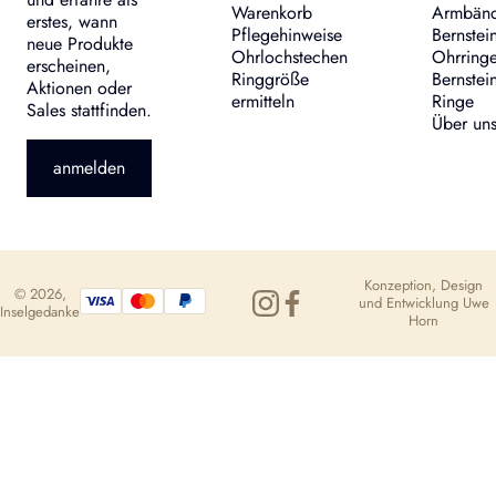
Warenkorb
Armbän
erstes, wann
Pflegehinweise
Bernstei
neue Produkte
Ohrlochstechen
Ohrring
erscheinen,
Ringgröße
Bernstei
Aktionen oder
ermitteln
Ringe
Sales stattfinden.
Über un
anmelden
Konzeption, Design
© 2026,
und Entwicklung
Uwe
Inselgedanke
Horn