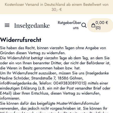
Kostenloser Versand in Deutschland ab einem Bestellwert von
30,- €
Ratgeber
Über
0,00
€
Inselgedanke
uns
(0)
Widerrufsrecht
Sie haben das Recht, binnen vierzehn Tagen ohne Angabe von
Gründen diesen Vertrag zu widerrufen.
Die Widerrufsfrist beträgt vierzehn Tage ab dem Tag, an dem Sie
oder ein von Ihnen benannter Dritter, der nicht der Beförderer ist,
die Waren in Besitz genommen haben bzw. hat.
Um Ihr Widerrufsrecht auszuüben, müssen Sie uns (Inselgedanke
Nadine Schröder, Strandstraße 7, 18586 Göhren,
info@inselgedanke.de, Telefon:
00493830891015
) mittels einer
eindeutigen Erklärung (z.B. ein mit der Post versandter Brief oder
E-Mail) über Ihren Entschluss, diesen Vertrag zu widerrufen,
informieren.
Sie können dafür das beigefügte Muster-Widerrufsformular
verwenden, das jedoch nicht vorgeschrieben ist. Sie können Ihr