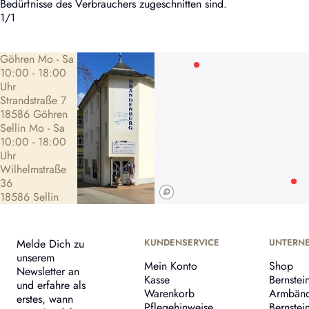
Bedürfnisse des Verbrauchers zugeschnitten sind.
1
/
1
Göhren Mo - Sa
10:00 - 18:00
Uhr
Strandstraße 7
18586 Göhren
Sellin Mo - Sa
10:00 - 18:00
Uhr
Wilhelmstraße
36
18586 Sellin
Melde Dich zu
KUNDENSERVICE
UNTERN
unserem
Mein Konto
Shop
Newsletter an
Kasse
Bernstei
und erfahre als
Warenkorb
Armbän
erstes, wann
Pflegehinweise
Bernstei