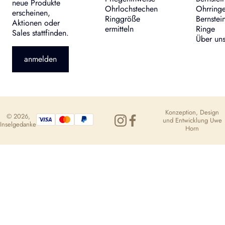
neue Produkte
Ohrlochstechen
Ohrring
erscheinen,
Ringgröße
Bernstei
Aktionen oder
ermitteln
Ringe
Sales stattfinden.
Über un
anmelden
Konzeption, Design
© 2026,
und Entwicklung
Uwe
Inselgedanke
Horn