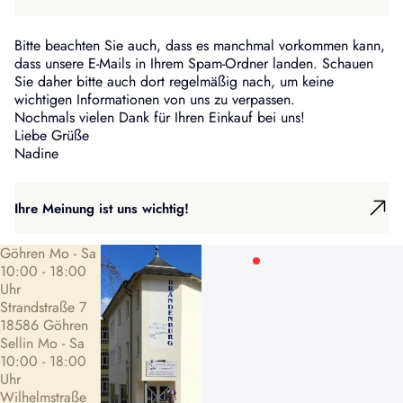
Kontoinhaber: Nadine Schröder
IBAN: DE81150505000102077150
Bitte beachten Sie auch, dass es manchmal vorkommen kann,
BIC: NOLADE21GRW
dass unsere E-Mails in Ihrem Spam-Ordner landen. Schauen
Sie daher bitte auch dort regelmäßig nach, um keine
wichtigen Informationen von uns zu verpassen.
Nochmals vielen Dank für Ihren Einkauf bei uns!
Liebe Grüße
Nadine
Ihre Meinung ist uns wichtig!
Wie zufrieden waren Sie insgesamt mit Ihrem Einkauf? Wir
Göhren Mo - Sa
würden uns über Ihr Feedback freuen und sind stets bemüht,
10:00 - 18:00
unseren Service weiter zu verbessern.
Uhr
Feedback geben
Strandstraße 7
18586 Göhren
Sellin Mo - Sa
10:00 - 18:00
Uhr
Wilhelmstraße