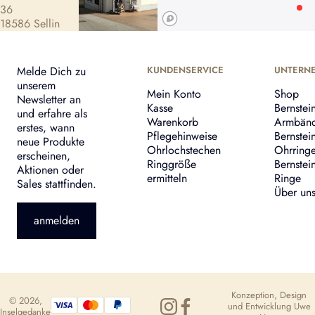
36
18586 Sellin
Melde Dich zu
KUNDENSERVICE
UNTERN
unserem
Mein Konto
Shop
Newsletter an
Kasse
Bernstei
und erfahre als
Warenkorb
Armbän
erstes, wann
Pflegehinweise
Bernstei
neue Produkte
Ohrlochstechen
Ohrring
erscheinen,
Ringgröße
Bernstei
Aktionen oder
ermitteln
Ringe
Sales stattfinden.
Über un
anmelden
Konzeption, Design
© 2026,
und Entwicklung
Uwe
Inselgedanke