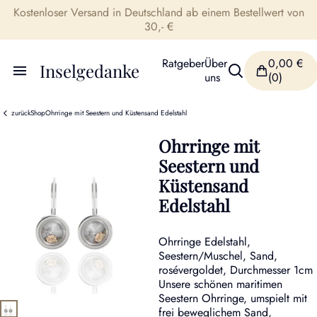
Kostenloser Versand in Deutschland ab einem Bestellwert von
30,- €
Ratgeber
Über
0,00
€
Inselgedanke
uns
(0)
zurück
Shop
Ohrringe mit Seestern und Küstensand Edelstahl
Ohrringe mit
Seestern und
Küstensand
Edelstahl
Ohrringe Edelstahl,
Seestern/Muschel, Sand,
rosévergoldet, Durchmesser 1cm
Unsere schönen maritimen
Seestern Ohrringe, umspielt mit
frei beweglichem Sand,