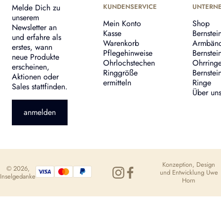
Melde Dich zu
KUNDENSERVICE
UNTERN
unserem
Mein Konto
Shop
Newsletter an
Kasse
Bernstei
und erfahre als
Warenkorb
Armbän
erstes, wann
Pflegehinweise
Bernstei
neue Produkte
Ohrlochstechen
Ohrring
erscheinen,
Ringgröße
Bernstei
Aktionen oder
ermitteln
Ringe
Sales stattfinden.
Über un
anmelden
Konzeption, Design
© 2026,
und Entwicklung
Uwe
Inselgedanke
Horn