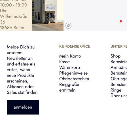
10:00 - 18:00
Uhr
Wilhelmstraße
36
18586 Sellin
Melde Dich zu
KUNDENSERVICE
UNTERN
unserem
Mein Konto
Shop
Newsletter an
Kasse
Bernstei
und erfahre als
Warenkorb
Armbän
erstes, wann
Pflegehinweise
Bernstei
neue Produkte
Ohrlochstechen
Ohrring
erscheinen,
Ringgröße
Bernstei
Aktionen oder
ermitteln
Ringe
Sales stattfinden.
Über un
anmelden