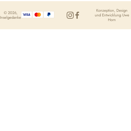
Konzeption, Design
© 2026,
und Entwicklung
Uwe
Inselgedanke
Horn