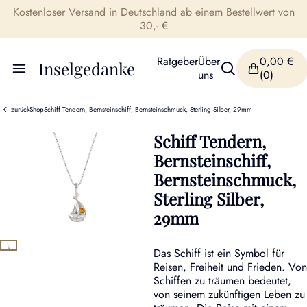
Kostenloser Versand in Deutschland ab einem Bestellwert von
30,- €
Ratgeber
Über
0,00
€
Inselgedanke
uns
(0)
zurück
Shop
Schiff Tendern, Bernsteinschiff, Bernsteinschmuck, Sterling Silber, 29mm
Schiff Tendern,
Bernsteinschiff,
Bernsteinschmuck,
Sterling Silber,
29mm
Das Schiff ist ein Symbol für
Reisen, Freiheit und Frieden. Von
Schiffen zu träumen bedeutet,
von seinem zukünftigen Leben zu