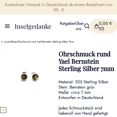
Kostenloser Versand in Deutschland ab einem Bestellwert von
30,- €
Ratgeber
Über
0,00
€
Inselgedanke
uns
(0)
zurück
Shop
Ohrschmuck rund Yael Bernstein Sterling Silber 7mm
Ohrschmuck rund
Yael Bernstein
Sterling Silber 7mm
Material: 925 Sterling Silber
Stein: Bernstein grün
Maße: circa 7 mm
Entworfen in Deutschland.
Jedes Schmuckstück wird
liebevoll von Hand gefertigt.