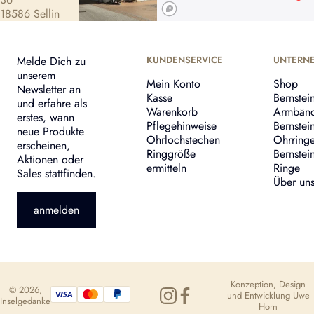
18586 Sellin
Melde Dich zu
KUNDENSERVICE
UNTERN
unserem
Mein Konto
Shop
Newsletter an
Kasse
Bernstei
und erfahre als
Warenkorb
Armbän
erstes, wann
Pflegehinweise
Bernstei
neue Produkte
Ohrlochstechen
Ohrring
erscheinen,
Ringgröße
Bernstei
Aktionen oder
ermitteln
Ringe
Sales stattfinden.
Über un
anmelden
Konzeption, Design
© 2026,
und Entwicklung
Uwe
Inselgedanke
Horn