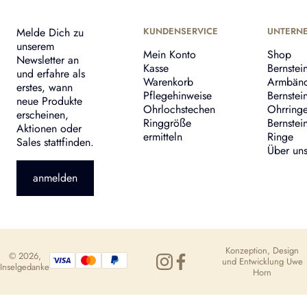
Melde Dich zu
KUNDENSERVICE
UNTERN
unserem
Mein Konto
Shop
Newsletter an
Kasse
Bernstei
und erfahre als
Warenkorb
Armbän
erstes, wann
Pflegehinweise
Bernstei
neue Produkte
Ohrlochstechen
Ohrring
erscheinen,
Ringgröße
Bernstei
Aktionen oder
ermitteln
Ringe
Sales stattfinden.
Über un
anmelden
Konzeption, Design
© 2026,
und Entwicklung
Uwe
Inselgedanke
Horn