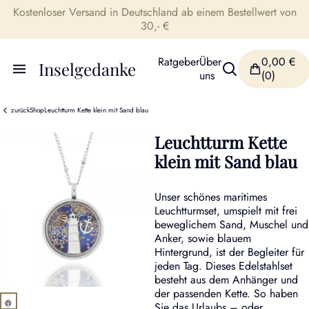
Kostenloser Versand in Deutschland ab einem Bestellwert von
30,- €
Ratgeber
Über
0,00
€
Inselgedanke
uns
(0)
zurück
Shop
Leuchtturm Kette klein mit Sand blau
Leuchtturm Kette
klein mit Sand blau
Unser schönes maritimes
Leuchtturmset, umspielt mit frei
beweglichem Sand, Muschel und
Anker, sowie blauem
Hintergrund, ist der Begleiter für
jeden Tag. Dieses Edelstahlset
besteht aus dem Anhänger und
der passenden Kette. So haben
Sie das Urlaubs – oder