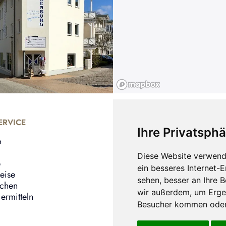
RVICE
UNTERNEHMEN
Ihre Privatsphä
o
Shop
Bernstein Armbänder
Diese Website verwend
b
Bernstein Ohrringe
ein besseres Internet-
eise
Bernstein Ringe
sehen, besser an Ihre 
echen
Über uns
wir außerdem, um Erge
ermitteln
Besucher kommen oder 