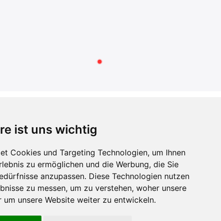
RECHTLICHES
re ist uns wichtig
AGB
Datenschutzerklärung
et Cookies und Targeting Technologien, um Ihnen
Impressum
Erlebnis zu ermöglichen und die Werbung, die Sie
Widerrufsbelehrung
Bedürfnisse anzupassen. Diese Technologien nutzen
Widerrufsformular
bnisse zu messen, um zu verstehen, woher unsere
Zahlung und Versand
um unsere Website weiter zu entwickeln.