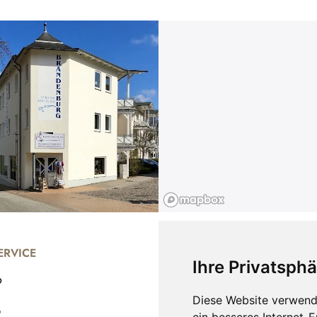
RVICE
UNTERNEHMEN
Ihre Privatsphä
o
Shop
Bernstein Armbänder
Diese Website verwend
b
Bernstein Ohrringe