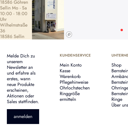
18586 Göhren
Sellin Mo - Sa
10:00 - 18:00
Uhr
Wilhelmstraße
36
18586 Sellin
Melde Dich zu
KUNDENSERVICE
UNTERN
unserem
Mein Konto
Shop
Newsletter an
Kasse
Bernstei
und erfahre als
Warenkorb
Armbän
erstes, wann
Pflegehinweise
Bernstei
neue Produkte
Ohrlochstechen
Ohrring
erscheinen,
Ringgröße
Bernstei
Aktionen oder
ermitteln
Ringe
Sales stattfinden.
Über un
anmelden