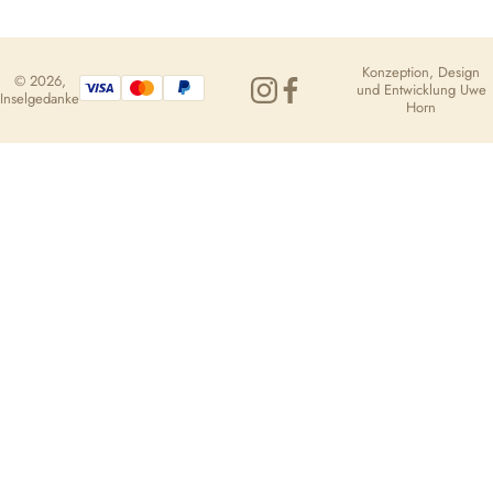
Konzeption, Design
© 2026,
und Entwicklung
Uwe
Inselgedanke
Horn