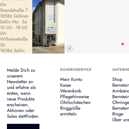
Uhr
Strandstraße 7
18586 Göhren
Sellin Mo - Sa
10:00 - 18:00
Uhr
Wilhelmstraße
36
18586 Sellin
Melde Dich zu
KUNDENSERVICE
UNTERN
unserem
Mein Konto
Shop
Newsletter an
Kasse
Bernstei
und erfahre als
Warenkorb
Armbän
erstes, wann
Pflegehinweise
Bernstei
neue Produkte
Ohrlochstechen
Ohrring
erscheinen,
Ringgröße
Bernstei
Aktionen oder
ermitteln
Ringe
Sales stattfinden.
Über un