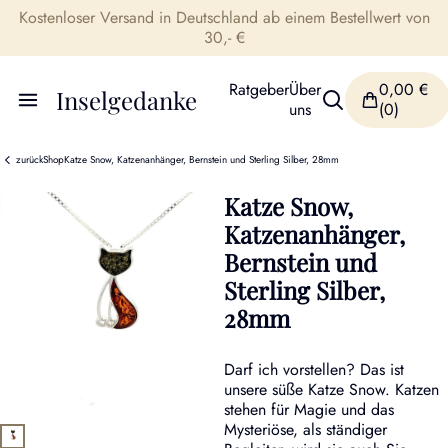
Kostenloser Versand in Deutschland ab einem Bestellwert von
30,- €
Ratgeber
Über
0,00
€
Inselgedanke
uns
(0)
zurück
Shop
Katze Snow, Katzenanhänger, Bernstein und Sterling Silber, 28mm
Katze Snow,
Katzenanhänger,
Bernstein und
Sterling Silber,
28mm
Darf ich vorstellen? Das ist
unsere süße Katze Snow. Katzen
stehen für Magie und das
Mysteriöse, als ständiger