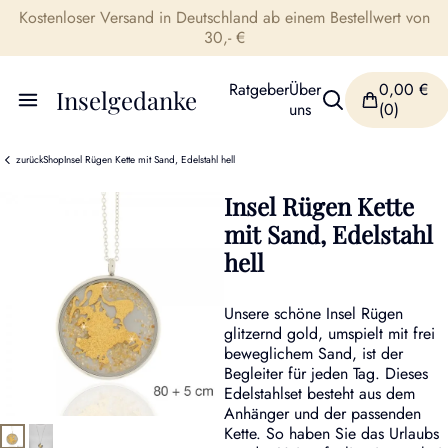
Kostenloser Versand in Deutschland ab einem Bestellwert von
30,- €
Ratgeber
Über
0,00
€
Inselgedanke
uns
(0)
zurück
Shop
Insel Rügen Kette mit Sand, Edelstahl hell
Insel Rügen Kette
mit Sand, Edelstahl
hell
Unsere schöne Insel Rügen
glitzernd gold, umspielt mit frei
beweglichem Sand, ist der
Begleiter für jeden Tag. Dieses
Edelstahlset besteht aus dem
Anhänger und der passenden
Kette. So haben Sie das Urlaubs