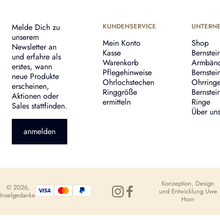
Melde Dich zu
KUNDENSERVICE
UNTERN
unserem
Mein Konto
Shop
Newsletter an
Kasse
Bernstei
und erfahre als
Warenkorb
Armbän
erstes, wann
Pflegehinweise
Bernstei
neue Produkte
Ohrlochstechen
Ohrring
erscheinen,
Ringgröße
Bernstei
Aktionen oder
ermitteln
Ringe
Sales stattfinden.
Über un
anmelden
Konzeption, Design
© 2026,
und Entwicklung
Uwe
Inselgedanke
Horn