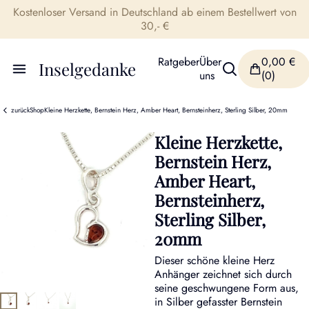
Kostenloser Versand in Deutschland ab einem Bestellwert von
30,- €
Ratgeber
Über
0,00
€
Inselgedanke
uns
(0)
zurück
Shop
Kleine Herzkette, Bernstein Herz, Amber Heart, Bernsteinherz, Sterling Silber, 20mm
Kleine Herzkette,
Bernstein Herz,
Amber Heart,
Bernsteinherz,
Sterling Silber,
20mm
Dieser schöne kleine Herz
Anhänger zeichnet sich durch
seine geschwungene Form aus,
in Silber gefasster Bernstein