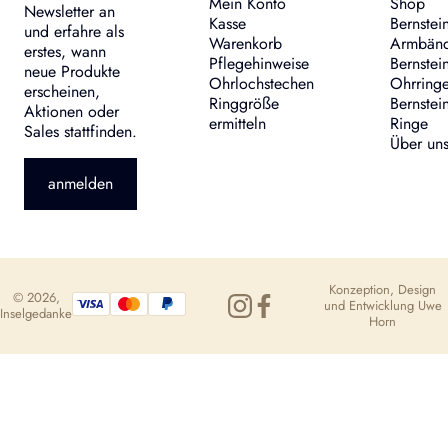
Mein Konto
Shop
Newsletter an
Kasse
Bernstei
und erfahre als
Warenkorb
Armbän
erstes, wann
Pflegehinweise
Bernstei
neue Produkte
Ohrlochstechen
Ohrring
erscheinen,
Ringgröße
Bernstei
Aktionen oder
ermitteln
Ringe
Sales stattfinden.
Über un
anmelden
Konzeption, Design
© 2026,
und Entwicklung
Uwe
Inselgedanke
Horn