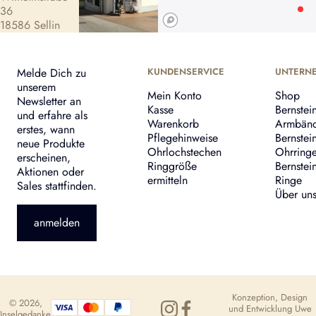
36
18586 Sellin
Melde Dich zu
KUNDENSERVICE
UNTERN
unserem
Mein Konto
Shop
Newsletter an
Kasse
Bernstei
und erfahre als
Warenkorb
Armbän
erstes, wann
Pflegehinweise
Bernstei
neue Produkte
Ohrlochstechen
Ohrring
erscheinen,
Ringgröße
Bernstei
Aktionen oder
ermitteln
Ringe
Sales stattfinden.
Über un
anmelden
Konzeption, Design
© 2026,
und Entwicklung
Uwe
Inselgedanke