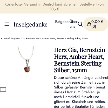
Kostenloser Versand in Deutschland ab einem Bestellwert von
30,- €
Ratgeber
Über
0,00
€
Inselgedanke
uns
(0)
zurück
Shop
Herz Cia, Bernstein Herz, Amber Heart, Bernstein Sterling Silber, 15mm
Herz Cia, Bernstein
Herz, Amber Heart,
Bernstein Sterling
Silber, 15mm
Dieser schöne Anhänger zeichnet
sich durch seine Zartheit aus, in
Silber gefasster Bernstein bringt
dieses Herz zum Strahlen, je
nach Lichteinfall funkelt und
glitzert es. Klassisch und zeitlos,
der perfekte Begleiter für jeden