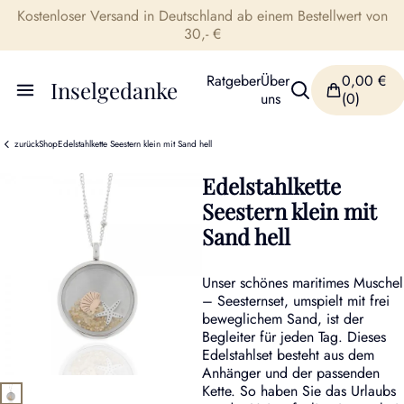
Kostenloser Versand in Deutschland ab einem Bestellwert von
30,- €
Ratgeber
Über
0,00
€
Inselgedanke
uns
(0)
zurück
Shop
Edelstahlkette Seestern klein mit Sand hell
Edelstahlkette
Seestern klein mit
Sand hell
Unser schönes maritimes Muschel
– Seesternset, umspielt mit frei
beweglichem Sand, ist der
Begleiter für jeden Tag. Dieses
Edelstahlset besteht aus dem
Anhänger und der passenden
Kette. So haben Sie das Urlaubs