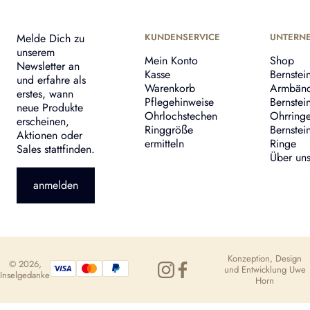
Melde Dich zu
KUNDENSERVICE
UNTERN
unserem
Mein Konto
Shop
Newsletter an
Kasse
Bernstei
und erfahre als
Warenkorb
Armbän
erstes, wann
Pflegehinweise
Bernstei
neue Produkte
Ohrlochstechen
Ohrring
erscheinen,
Ringgröße
Bernstei
Aktionen oder
ermitteln
Ringe
Sales stattfinden.
Über un
anmelden
Konzeption, Design
© 2026,
und Entwicklung
Uwe
Inselgedanke
Horn