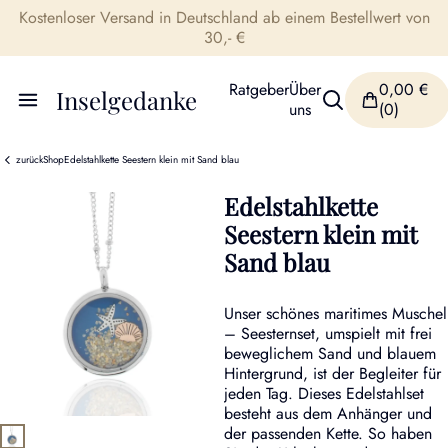
Kostenloser Versand in Deutschland ab einem Bestellwert von
30,- €
Ratgeber
Über
0,00
€
Inselgedanke
uns
(0)
zurück
Shop
Edelstahlkette Seestern klein mit Sand blau
Edelstahlkette
Seestern klein mit
Sand blau
Unser schönes maritimes Muschel
– Seesternset, umspielt mit frei
beweglichem Sand und blauem
Hintergrund, ist der Begleiter für
jeden Tag. Dieses Edelstahlset
besteht aus dem Anhänger und
der passenden Kette. So haben