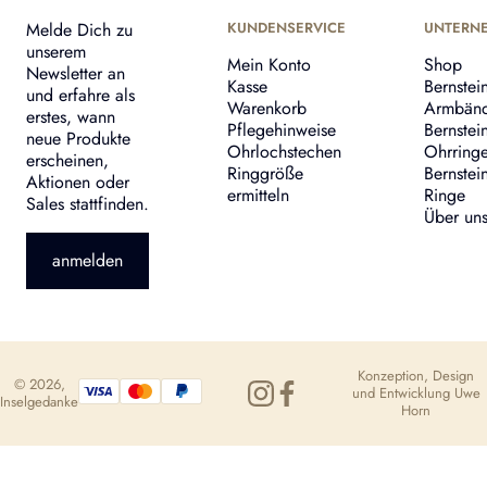
Melde Dich zu
KUNDENSERVICE
UNTERN
unserem
Mein Konto
Shop
Newsletter an
Kasse
Bernstei
und erfahre als
Warenkorb
Armbän
erstes, wann
Pflegehinweise
Bernstei
neue Produkte
Ohrlochstechen
Ohrring
erscheinen,
Ringgröße
Bernstei
Aktionen oder
ermitteln
Ringe
Sales stattfinden.
Über un
anmelden
Konzeption, Design
© 2026,
und Entwicklung
Uwe
Inselgedanke
Horn