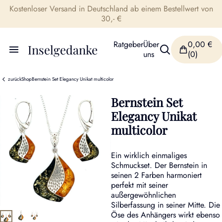
Kostenloser Versand in Deutschland ab einem Bestellwert von
30,- €
Ratgeber
Über
0,00
€
Inselgedanke
uns
(0)
zurück
Shop
Bernstein Set Elegancy Unikat multicolor
Bernstein Set
Elegancy Unikat
multicolor
Ein wirklich einmaliges
Schmuckset. Der Bernstein in
seinen 2 Farben harmoniert
perfekt mit seiner
außergewöhnlichen
Silberfassung in seiner Mitte. Die
Öse des Anhängers wirkt ebenso