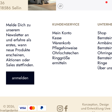
36
18586 Sellin
Melde Dich zu
KUNDENSERVICE
UNTERN
unserem
Mein Konto
Shop
Newsletter an
Kasse
Bernstei
und erfahre als
Warenkorb
Armbän
erstes, wann
Pflegehinweise
Bernstei
neue Produkte
Ohrlochstechen
Ohrring
erscheinen,
Ringgröße
Bernstei
Aktionen oder
ermitteln
Ringe
Sales stattfinden.
Über un
anmelden
Konzeption, Design
© 2026,
und Entwicklung
Uwe
Inselgedanke