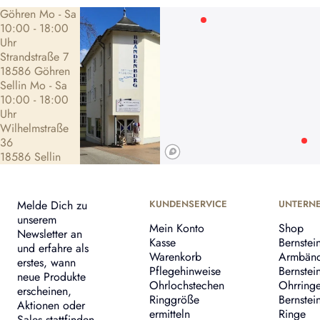
Göhren Mo - Sa
10:00 - 18:00
Uhr
Strandstraße 7
18586 Göhren
Sellin Mo - Sa
10:00 - 18:00
Uhr
Wilhelmstraße
36
18586 Sellin
Melde Dich zu
KUNDENSERVICE
UNTERN
unserem
Mein Konto
Shop
Newsletter an
Kasse
Bernstei
und erfahre als
Warenkorb
Armbän
erstes, wann
Pflegehinweise
Bernstei
neue Produkte
Ohrlochstechen
Ohrring
erscheinen,
Ringgröße
Bernstei
Aktionen oder
ermitteln
Ringe
Sales stattfinden.