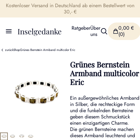
Kostenloser Versand in Deutschland ab einem Bestellwert von
30,- €
Ratgeber
Über
0,00
€
Inselgedanke
uns
(0)
zurück
Shop
Grünes Bernstein Armband multicolor Eric
Grünes Bernstein
Armband multicolor
Eric
Ein außergewöhnliches Armband
in Silber, die rechteckige Form
und die funkelnden Bernsteine
geben diesem Schmuckstück
einen einzigartigen Charme.
Die grünen Bernsteine machen
dieses Armband leuchtend und