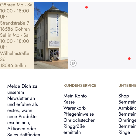
Göhren Mo - Sa
10:00 - 18:00
Uhr
Strandstraße 7
18586 Göhren
Sellin Mo - Sa
10:00 - 18:00
Uhr
Wilhelmstraße
36
18586 Sellin
Melde Dich zu
KUNDENSERVICE
UNTERN
unserem
Mein Konto
Shop
Newsletter an
Kasse
Bernstei
und erfahre als
Warenkorb
Armbän
erstes, wann
Pflegehinweise
Bernstei
neue Produkte
Ohrlochstechen
Ohrring
erscheinen,
Ringgröße
Bernstei
Aktionen oder
ermitteln
Ringe
Sales stattfinden.