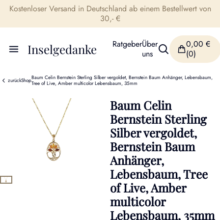
Kostenloser Versand in Deutschland ab einem Bestellwert von
30,- €
Ratgeber
Über
0,00
€
Inselgedanke
uns
(0)
Baum Celin Bernstein Sterling Silber vergoldet, Bernstein Baum Anhänger, Lebensbaum,
zurück
Shop
Tree of Live, Amber multicolor Lebensbaum, 35mm
Baum Celin
Bernstein Sterling
Silber vergoldet,
Bernstein Baum
Anhänger,
Lebensbaum, Tree
of Live, Amber
multicolor
Lebensbaum, 35mm