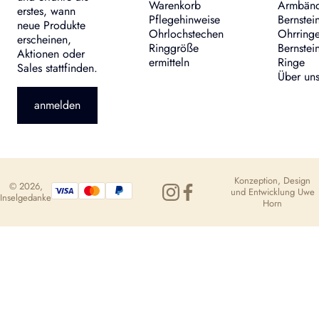
Warenkorb
Armbän
erstes, wann
Pflegehinweise
Bernstei
neue Produkte
Ohrlochstechen
Ohrring
erscheinen,
Ringgröße
Bernstei
Aktionen oder
ermitteln
Ringe
Sales stattfinden.
Über un
anmelden
Konzeption, Design
© 2026,
und Entwicklung
Uwe
Inselgedanke
Horn