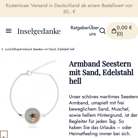
Kostenloser Versand in Deutschland ab einem Bestellwert von
30,- €
Ratgeber
Über
0,00
€
Inselgedanke
uns
(0)
zurück
Shop
Armband Seestern mit Sand, Edelstahl hell
Armband Seestern
mit Sand, Edelstahl
hell
Unser schönes maritimes Seestern
Armband, umspielt mit frei
beweglichem Sand, Muschel,
sowie hellem Hintergrund, ist der
Begleiter für jeden Tag. So
haben Sie das Urlaubs – oder
Heimatfeeling immer bei sich.