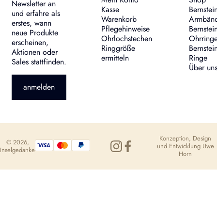
Newsletter an
Kasse
Bernstei
und erfahre als
Warenkorb
Armbän
erstes, wann
Pflegehinweise
Bernstei
neue Produkte
Ohrlochstechen
Ohrring
erscheinen,
Ringgröße
Bernstei
Aktionen oder
ermitteln
Ringe
Sales stattfinden.
Über un
anmelden
Konzeption, Design
© 2026,
und Entwicklung
Uwe
Inselgedanke
Horn