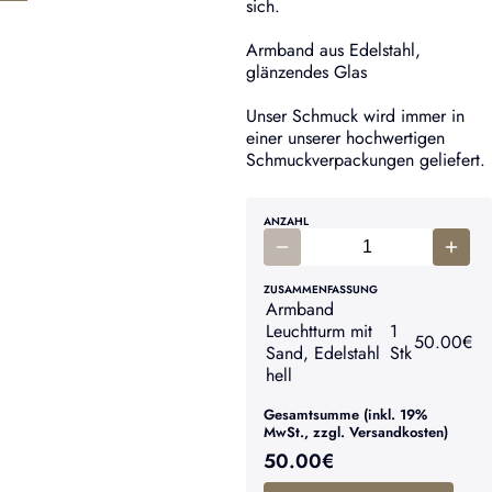
sich.
Armband aus Edelstahl,
glänzendes Glas
Unser Schmuck wird immer in
einer unserer hochwertigen
Schmuckverpackungen geliefert.
ANZAHL
ZUSAMMENFASSUNG
Armband
Leuchtturm mit
1
50.00
€
Sand, Edelstahl
Stk
hell
Gesamtsumme (inkl. 19%
MwSt., zzgl. Versandkosten)
50.00
€