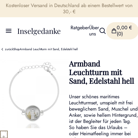
Kostenloser Versand in Deutschland ab einem Bestellwert von
30,- €
Ratgeber
Über
0,00
€
Inselgedanke
uns
(0)
zurück
Shop
Armband Leuchtturm mit Sand, Edelstahl hell
Armband
Leuchtturm mit
Sand, Edelstahl hell
Unser schönes maritimes
Leuchtturmset, umspielt mit frei
beweglichem Sand, Muschel und
Anker, sowie hellem Hintergrund,
ist der Begleiter für jeden Tag.
So haben Sie das Urlaubs –
oder Heimatfeeling immer bei