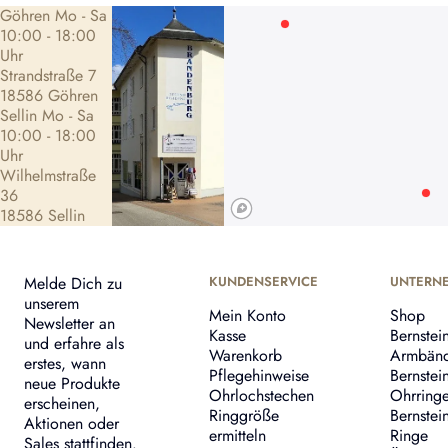
Göhren Mo - Sa
10:00 - 18:00
Uhr
Strandstraße 7
18586 Göhren
Sellin Mo - Sa
10:00 - 18:00
Uhr
Wilhelmstraße
36
18586 Sellin
Melde Dich zu
KUNDENSERVICE
UNTERN
unserem
Mein Konto
Shop
Newsletter an
Kasse
Bernstei
und erfahre als
Warenkorb
Armbän
erstes, wann
Pflegehinweise
Bernstei
neue Produkte
Ohrlochstechen
Ohrring
erscheinen,
Ringgröße
Bernstei
Aktionen oder
ermitteln
Ringe
Sales stattfinden.