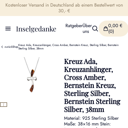
Kostenloser Versand in Deutschland ab einem Bestellwert von
30,- €
Ratgeber
Über
0,00
€
Inselgedanke
uns
(0)
Kreuz Ada, Kreuzanhänger, Cross Amber, Bernstein Kreuz, Sterling Silber, Bernstein
zurück
Shop
Sterling Silber, 38mm
Kreuz Ada,
Kreuzanhänger,
Cross Amber,
Bernstein Kreuz,
Sterling Silber,
Bernstein Sterling
Silber, 38mm
Material: 925 Sterling Silber
Maße: 38×16 mm Stein: