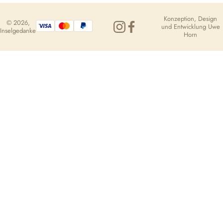
Konzeption, Design
© 2026,
und Entwicklung
Uwe
Inselgedanke
Horn