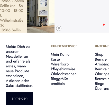
18586 Göhren
Sellin Mo - Sa
10:00 - 18:00
Uhr
Wilhelmstraße
36
18586 Sellin
Melde Dich zu
KUNDENSERVICE
UNTERN
unserem
Mein Konto
Shop
Newsletter an
Kasse
Bernstei
und erfahre als
Warenkorb
Armbän
erstes, wann
Pflegehinweise
Bernstei
neue Produkte
Ohrlochstechen
Ohrring
erscheinen,
Ringgröße
Bernstei
Aktionen oder
ermitteln
Ringe
Sales stattfinden.
Über un
anmelden