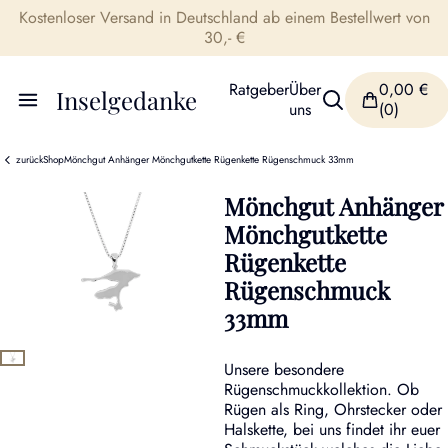
Kostenloser Versand in Deutschland ab einem Bestellwert von
30,- €
Ratgeber
Über
0,00
€
Inselgedanke
uns
(0)
zurück
Shop
Mönchgut Anhänger Mönchgutkette Rügenkette Rügenschmuck 33mm
Mönchgut Anhänger
Mönchgutkette
Rügenkette
Rügenschmuck
33mm
Unsere besondere
Rügenschmuckkollektion. Ob
Rügen als Ring, Ohrstecker oder
Halskette, bei uns findet ihr euer