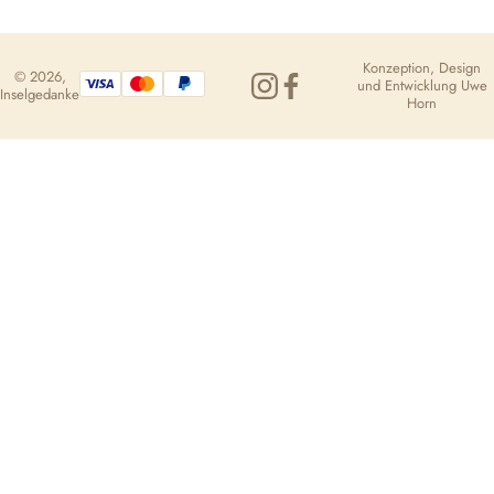
Konzeption, Design
© 2026,
und Entwicklung
Uwe
Inselgedanke
Horn