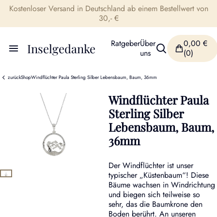
Kostenloser Versand in Deutschland ab einem Bestellwert von
30,- €
Ratgeber
Über
0,00
€
Inselgedanke
uns
(0)
zurück
Shop
Windflüchter Paula Sterling Silber Lebensbaum, Baum, 36mm
Windflüchter Paula
Sterling Silber
Lebensbaum, Baum,
36mm
Der Windflüchter ist unser
typischer „Küstenbaum“! Diese
Bäume wachsen in Windrichtung
und biegen sich teilweise so
sehr, das die Baumkrone den
Boden berührt. An unseren