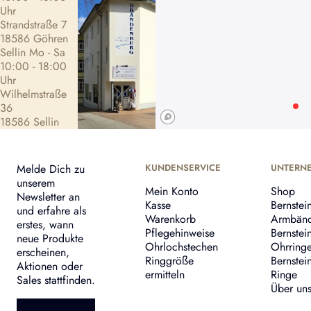
Uhr
Strandstraße 7
18586 Göhren
Sellin Mo - Sa
10:00 - 18:00
Uhr
Wilhelmstraße
36
18586 Sellin
Melde Dich zu
KUNDENSERVICE
UNTERN
unserem
Mein Konto
Shop
Newsletter an
Kasse
Bernstei
und erfahre als
Warenkorb
Armbän
erstes, wann
Pflegehinweise
Bernstei
neue Produkte
Ohrlochstechen
Ohrring
erscheinen,
Ringgröße
Bernstei
Aktionen oder
ermitteln
Ringe
Sales stattfinden.
Über un