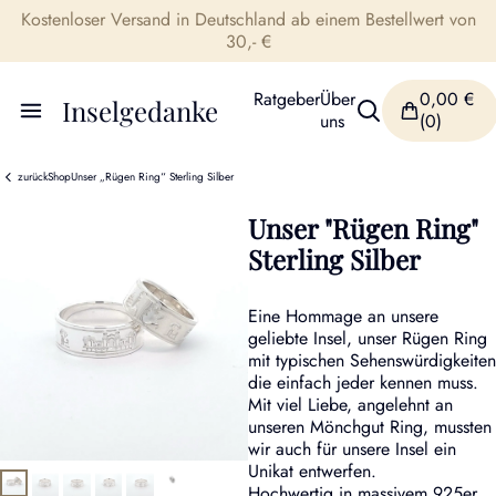
Kostenloser Versand in Deutschland ab einem Bestellwert von
30,- €
Ratgeber
Über
0,00
€
Inselgedanke
uns
(0)
zurück
Shop
Unser „Rügen Ring“ Sterling Silber
Unser "Rügen Ring"
Sterling Silber
Eine Hommage an unsere
geliebte Insel, unser Rügen Ring
mit typischen Sehenswürdigkeiten
die einfach jeder kennen muss.
Mit viel Liebe, angelehnt an
unseren Mönchgut Ring, mussten
wir auch für unsere Insel ein
Unikat entwerfen.
Hochwertig in massivem 925er