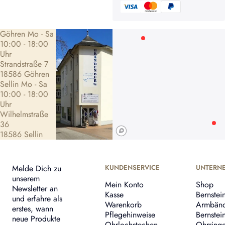
Göhren Mo - Sa
10:00 - 18:00
Uhr
Strandstraße 7
18586 Göhren
Sellin Mo - Sa
10:00 - 18:00
Uhr
Wilhelmstraße
36
18586 Sellin
Melde Dich zu
KUNDENSERVICE
UNTERN
unserem
Mein Konto
Shop
Newsletter an
Kasse
Bernstei
und erfahre als
Warenkorb
Armbän
erstes, wann
Pflegehinweise
Bernstei
neue Produkte
Ohrlochstechen
Ohrring