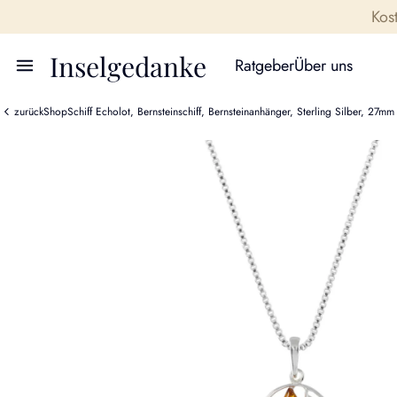
Kos
Inselgedanke
Ratgeber
Über uns
zurück
Shop
Schiff Echolot, Bernsteinschiff, Bernsteinanhänger, Sterling Silber, 27mm