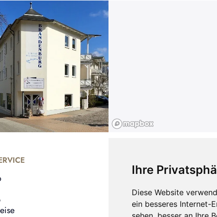
RVICE
UNTERNEHMEN
Ihre Privatsphä
o
Shop
Bernstein Armbänder
Diese Website verwend
b
Bernstein Ohrringe
ein besseres Internet-
eise
Bernstein Ringe
sehen, besser an Ihre 