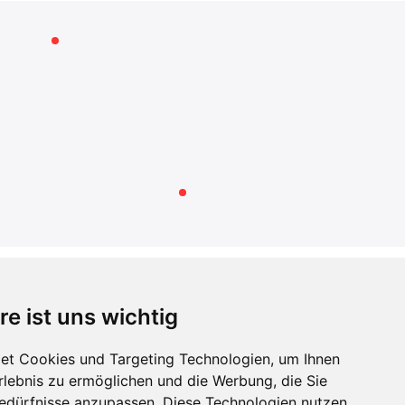
RECHTLICHES
re ist uns wichtig
AGB
Datenschutzerklärung
et Cookies und Targeting Technologien, um Ihnen
Impressum
Erlebnis zu ermöglichen und die Werbung, die Sie
Widerrufsbelehrung
Bedürfnisse anzupassen. Diese Technologien nutzen