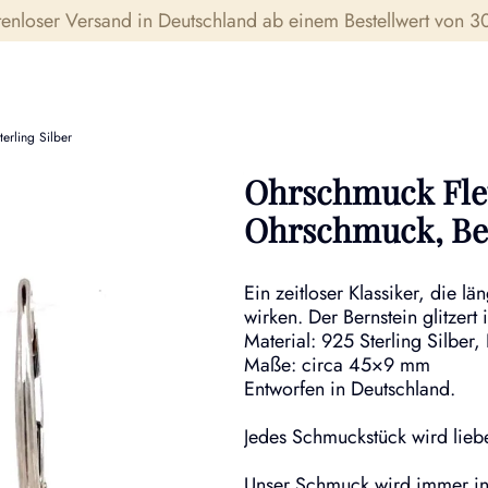
tenloser Versand in Deutschland ab einem Bestellwert von 30
erling Silber
Ohrschmuck Fleu
Ohrschmuck, Ber
Ein zeitloser Klassiker, die l
wirken. Der Bernstein glitzert
Material: 925 Sterling Silber
Maße: circa 45×9 mm
Entworfen in Deutschland.
Jedes Schmuckstück wird liebe
Unser Schmuck wird immer in 