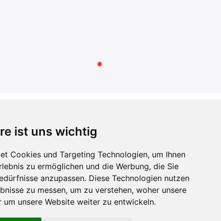
RECHTLICHES
re ist uns wichtig
AGB
Datenschutzerklärung
et Cookies und Targeting Technologien, um Ihnen
Impressum
Erlebnis zu ermöglichen und die Werbung, die Sie
Widerrufsbelehrung
Bedürfnisse anzupassen. Diese Technologien nutzen
Widerrufsformular
bnisse zu messen, um zu verstehen, woher unsere
Zahlung und Versand
um unsere Website weiter zu entwickeln.