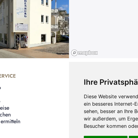
RVICE
UNTERNEHMEN
Ihre Privatsphä
o
Shop
Bernstein Armbänder
Diese Website verwend
b
Bernstein Ohrringe
ein besseres Internet-
eise
Bernstein Ringe
sehen, besser an Ihre 
echen
Über uns
wir außerdem, um Erge
ermitteln
Besucher kommen oder 