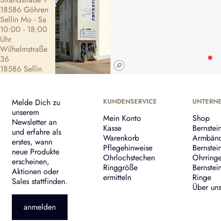
18586 Göhren
Sellin Mo - Sa
10:00 - 18:00
Uhr
Wilhelmstraße
36
18586 Sellin
Melde Dich zu
KUNDENSERVICE
UNTERN
unserem
Mein Konto
Shop
Newsletter an
Kasse
Bernstei
und erfahre als
Warenkorb
Armbän
erstes, wann
Pflegehinweise
Bernstei
neue Produkte
Ohrlochstechen
Ohrring
erscheinen,
Ringgröße
Bernstei
Aktionen oder
ermitteln
Ringe
Sales stattfinden.
Über un
anmelden