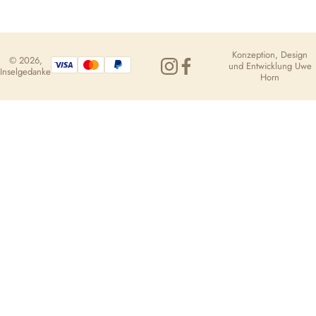
Konzeption, Design
© 2026,
und Entwicklung
Uwe
Inselgedanke
Horn