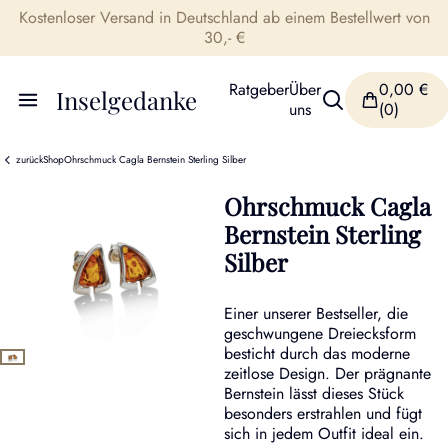
Kostenloser Versand in Deutschland ab einem Bestellwert von
30,- €
Ratgeber
Über
0,00
€
Inselgedanke
uns
(0)
zurück
Shop
Ohrschmuck Cagla Bernstein Sterling Silber
Ohrschmuck Cagla
Bernstein Sterling
Silber
Einer unserer Bestseller, die
geschwungene Dreiecksform
besticht durch das moderne
zeitlose Design. Der prägnante
Bernstein lässt dieses Stück
besonders erstrahlen und fügt
sich in jedem Outfit ideal ein.