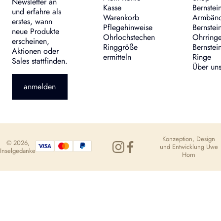
Newsletter an
Kasse
Bernstei
und erfahre als
Warenkorb
Armbän
erstes, wann
Pflegehinweise
Bernstei
neue Produkte
Ohrlochstechen
Ohrring
erscheinen,
Ringgröße
Bernstei
Aktionen oder
ermitteln
Ringe
Sales stattfinden.
Über un
anmelden
Konzeption, Design
© 2026,
und Entwicklung
Uwe
Inselgedanke
Horn