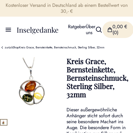
Kostenloser Versand in Deutschland ab einem Bestellwert von
30,- €
Ratgeber
Über
0,00
€
Inselgedanke
uns
(0)
zurück
Shop
Kreis Grace, Bernsteinkette, Bernsteinschmuck, Sterling Silber, 32mm
Kreis Grace,
Bernsteinkette,
Bernsteinschmuck,
Sterling Silber,
32mm
Dieser außergewöhnliche
Anhänger sticht sofort durch
seine besondere Machart ins
Auge. Die besondere Form in