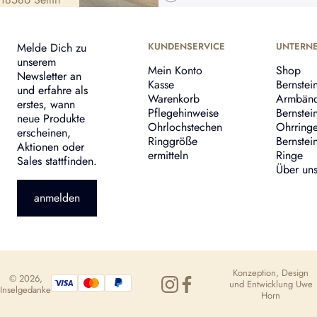
Melde Dich zu
KUNDENSERVICE
UNTERN
unserem
Mein Konto
Shop
Newsletter an
Kasse
Bernstei
und erfahre als
Warenkorb
Armbän
erstes, wann
Pflegehinweise
Bernstei
neue Produkte
Ohrlochstechen
Ohrring
erscheinen,
Ringgröße
Bernstei
Aktionen oder
ermitteln
Ringe
Sales stattfinden.
Über un
anmelden
Konzeption, Design
© 2026,
und Entwicklung
Uwe
Inselgedanke
Horn