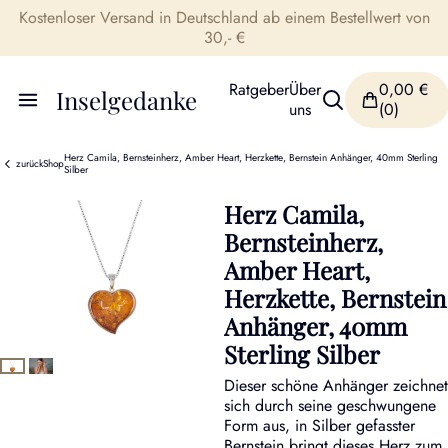
Kostenloser Versand in Deutschland ab einem Bestellwert von
30,- €
Ratgeber
Über
0,00
€
Inselgedanke
uns
(0)
Herz Camila, Bernsteinherz, Amber Heart, Herzkette, Bernstein Anhänger, 40mm Sterling
zurück
Shop
Silber
Herz Camila,
Bernsteinherz,
Amber Heart,
Herzkette, Bernstein
Anhänger, 40mm
Sterling Silber
Dieser schöne Anhänger zeichnet
sich durch seine geschwungene
Form aus, in Silber gefasster
Bernstein bringt dieses Herz zum