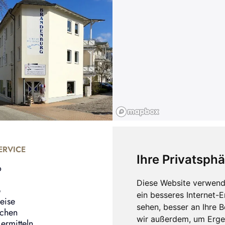
RVICE
UNTERNEHMEN
Ihre Privatsphä
o
Shop
Bernstein Armbänder
Diese Website verwend
b
Bernstein Ohrringe
ein besseres Internet-
eise
Bernstein Ringe
sehen, besser an Ihre 
echen
Über uns
wir außerdem, um Erge
ermitteln