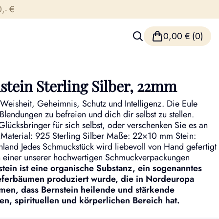
,- €
0,00
€
(0)
tein Sterling Silber, 22mm
r Weisheit, Geheimnis, Schutz und Intelligenz. Die Eule
Blendungen zu befreien und dich dir selbst zu stellen.
s Glücksbringer für sich selbst, oder verschenken Sie es an
Material: 925 Sterling Silber Maße: 22×10 mm Stein:
hland Jedes Schmuckstück wird liebevoll von Hand gefertigt
 einer unserer hochwertigen Schmuckverpackungen
stein ist eine organische Substanz, ein sogenanntes
ieferbäumen produziert wurde, die in Nordeuropa
en, dass Bernstein heilende und stärkende
n, spirituellen und körperlichen Bereich hat.