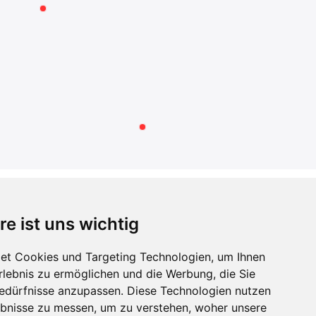
RECHTLICHES
re ist uns wichtig
AGB
Datenschutzerklärung
et Cookies und Targeting Technologien, um Ihnen
Impressum
Erlebnis zu ermöglichen und die Werbung, die Sie
Widerrufsbelehrung
Bedürfnisse anzupassen. Diese Technologien nutzen
Widerrufsformular
bnisse zu messen, um zu verstehen, woher unsere
Zahlung und Versand