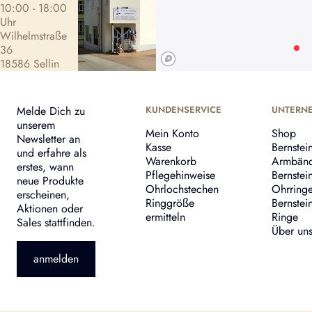
10:00 - 18:00
Uhr
Wilhelmstraße
36
18586 Sellin
Melde Dich zu
KUNDENSERVICE
UNTERN
unserem
Mein Konto
Shop
Newsletter an
Kasse
Bernstei
und erfahre als
Warenkorb
Armbän
erstes, wann
Pflegehinweise
Bernstei
neue Produkte
Ohrlochstechen
Ohrring
erscheinen,
Ringgröße
Bernstei
Aktionen oder
ermitteln
Ringe
Sales stattfinden.
Über un
anmelden