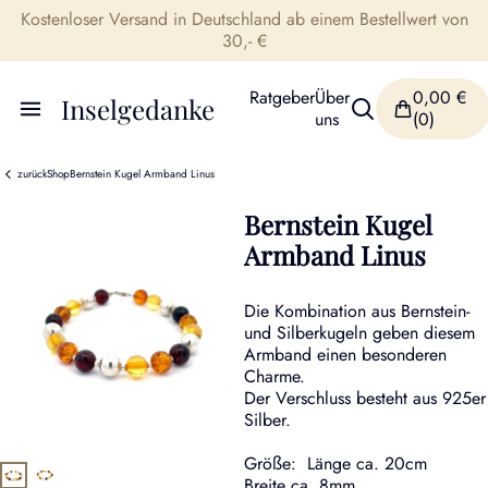
Kostenloser Versand in Deutschland ab einem Bestellwert von
30,- €
Ratgeber
Über
0,00
€
Inselgedanke
uns
(0)
zurück
Shop
Bernstein Kugel Armband Linus
Bernstein Kugel
Armband Linus
Die Kombination aus Bernstein-
und Silberkugeln geben diesem
Armband einen besonderen
Charme.
Der Verschluss besteht aus 925er
Silber.
Größe: Länge ca. 20cm
Breite ca. 8mm