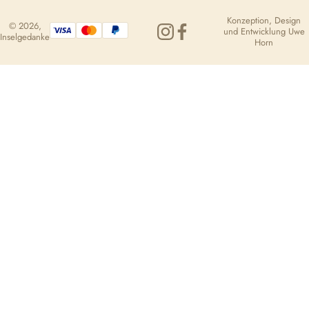
Konzeption, Design
© 2026,
und Entwicklung
Uwe
Inselgedanke
Horn