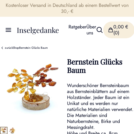
Kostenloser Versand in Deutschland ab einem Bestellwert von
30,- €
Ratgeber
Über
0,00
€
Inselgedanke
uns
(0)
zurück
Shop
Bernstein Glücks Baum
Bernstein Glücks
Baum
Wunderschöner Bernsteinbaum
aus Bernsteinblättern auf einem
Holzständer. Jeder Baum ist ein
Unikat und es werden nur
natürliche Materialien verwendet.
Die Materialien sind
Naturbernsteine, Birke und
Messingdraht.
Höhe und Breite ca. 8cm