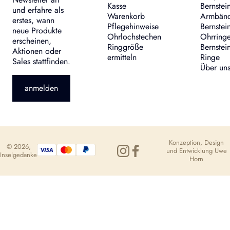
Kasse
Bernstei
und erfahre als
Warenkorb
Armbän
erstes, wann
Pflegehinweise
Bernstei
neue Produkte
Ohrlochstechen
Ohrring
erscheinen,
Ringgröße
Bernstei
Aktionen oder
ermitteln
Ringe
Sales stattfinden.
Über un
anmelden
Konzeption, Design
© 2026,
und Entwicklung
Uwe
Inselgedanke
Horn