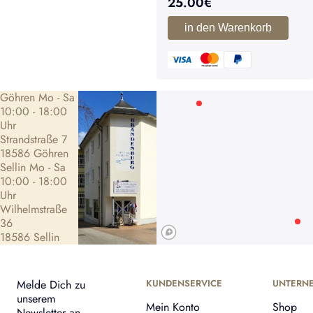
25.00
€
in den Warenkorb
Göhren Mo - Sa
10:00 - 18:00
Uhr
Strandstraße 7
18586 Göhren
Sellin Mo - Sa
10:00 - 18:00
Uhr
Wilhelmstraße
36
18586 Sellin
Melde Dich zu
KUNDENSERVICE
UNTERN
unserem
Mein Konto
Shop
Newsletter an