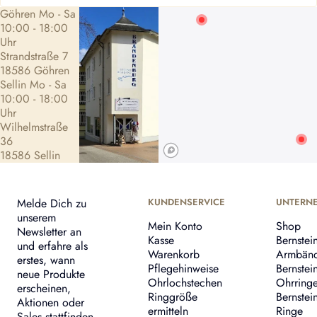
Göhren Mo - Sa
10:00 - 18:00
Uhr
Strandstraße 7
18586 Göhren
Sellin Mo - Sa
10:00 - 18:00
Uhr
Wilhelmstraße
36
18586 Sellin
Melde Dich zu
KUNDENSERVICE
UNTERN
unserem
Mein Konto
Shop
Newsletter an
Kasse
Bernstei
und erfahre als
Warenkorb
Armbän
erstes, wann
Pflegehinweise
Bernstei
neue Produkte
Ohrlochstechen
Ohrring
erscheinen,
Ringgröße
Bernstei
Aktionen oder
ermitteln
Ringe
Sales stattfinden.